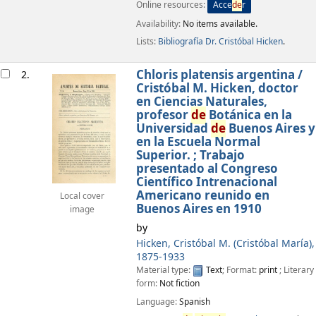
Online resources:
Acce
de
r
Availability:
No items available.
Lists:
Bibliografía Dr. Cristóbal Hicken
.
Chloris platensis argentina /
2.
Cristóbal M. Hicken, doctor
en Ciencias Naturales,
profesor
de
Botánica en la
Universidad
de
Buenos Aires y
en la Escuela Normal
Superior. ; Trabajo
presentado al Congreso
Científico Intrenacional
Americano reunido en
Local cover
Buenos Aires en 1910
image
by
Hicken, Cristóbal M. (Cristóbal María)
,
1875-1933
Material type:
Text
; Format:
print
; Literary
form:
Not fiction
Language:
Spanish