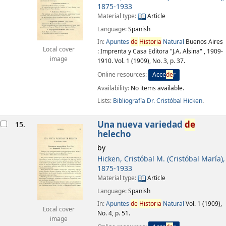
1875-1933
Material type:
Article
Language:
Spanish
In:
Apuntes
de
Historia
Natural
Buenos Aires
Local cover
: Imprenta y Casa Editora "J.A. Alsina" , 1909-
image
1910. Vol. 1 (1909), No. 3, p. 37.
Online resources:
Acce
de
r
Availability:
No items available.
Lists:
Bibliografía Dr. Cristóbal Hicken
.
Una nueva variedad
de
15.
helecho
by
Hicken, Cristóbal M. (Cristóbal María)
,
1875-1933
Material type:
Article
Language:
Spanish
In:
Apuntes
de
Historia
Natural
Vol. 1 (1909),
Local cover
No. 4, p. 51.
image