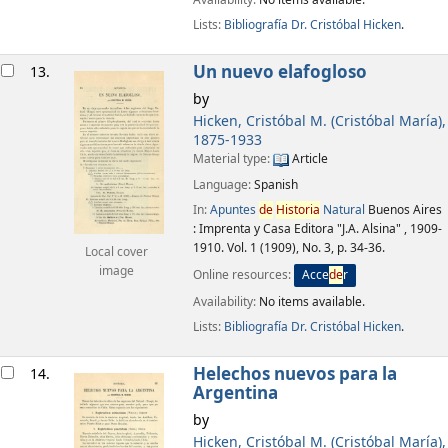
Lists:
Bibliografía Dr. Cristóbal Hicken
.
Un nuevo elafogloso
13.
by
Hicken, Cristóbal M. (Cristóbal María)
,
1875-1933
Material type:
Article
Language:
Spanish
In:
Apuntes
de
Historia
Natural
Buenos Aires
: Imprenta y Casa Editora "J.A. Alsina" , 1909-
1910. Vol. 1 (1909), No. 3, p. 34-36.
Local cover
image
Online resources:
Acce
de
r
Availability:
No items available.
Lists:
Bibliografía Dr. Cristóbal Hicken
.
Helechos nuevos para la
14.
Argentina
by
Hicken, Cristóbal M. (Cristóbal María)
,