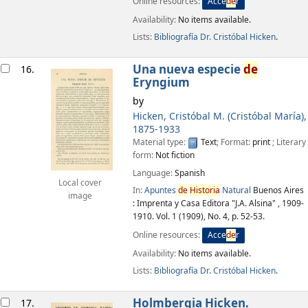
Online resources:
Acce
de
r
Availability:
No items available.
Lists:
Bibliografía Dr. Cristóbal Hicken
.
Una nueva especie
de
16.
Eryngium
by
Hicken, Cristóbal M. (Cristóbal María)
,
1875-1933
Material type:
Text
; Format:
print
; Literary
form:
Not fiction
Language:
Spanish
Local cover
In:
Apuntes
de
Historia
Natural
Buenos Aires
image
: Imprenta y Casa Editora "J.A. Alsina" , 1909-
1910. Vol. 1 (1909), No. 4, p. 52-53.
Online resources:
Acce
de
r
Availability:
No items available.
Lists:
Bibliografía Dr. Cristóbal Hicken
.
Holmbergia Hicken.
17.