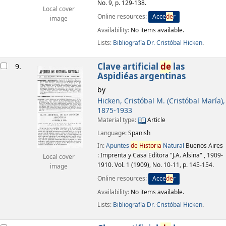
No. 9, p. 129-138.
Local cover
Online resources:
Acce
de
r
image
Availability:
No items available.
Lists:
Bibliografía Dr. Cristóbal Hicken
.
Clave artificial
de
las
9.
Aspidiéas argentinas
by
Hicken, Cristóbal M. (Cristóbal María)
,
1875-1933
Material type:
Article
Language:
Spanish
In:
Apuntes
de
Historia
Natural
Buenos Aires
: Imprenta y Casa Editora "J.A. Alsina" , 1909-
Local cover
1910. Vol. 1 (1909), No. 10-11, p. 145-154.
image
Online resources:
Acce
de
r
Availability:
No items available.
Lists:
Bibliografía Dr. Cristóbal Hicken
.