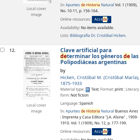
In:
Apuntes
de
Historia
Natural
Vol. 1 (1909),
Local cover
No. 10-11, p. 156-164.
image
Online resources:
Acce
de
r
Availability:
No items available.
Lists:
Bibliografía Dr. Cristóbal Hicken
.
Clave artificial para
12.
de
terminar los géneros
de
las
Polipodiáceas argentinas
by
Hicken, Cristóbal M. (Cristóbal María)
,
1875-1933
Material type:
Text
; Format:
print
; Literary
form:
Not fiction
Language:
Spanish
Local cover
In:
Apuntes
de
Historia
Natural
Buenos Aires
image
: Imprenta y Casa Editora "J.A. Alsina" , 1909-
1910. Vol. 1 (1909), No. 12, p. 177-199.
Online resources:
Acce
de
r
Availability:
No items available.