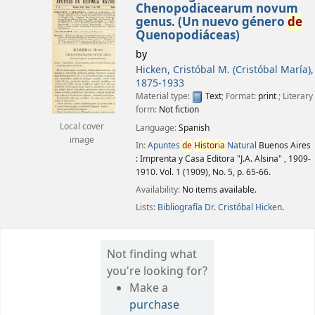
Chenopodiacearum novum
genus. (Un nuevo género
de
Quenopodiáceas)
by
Hicken, Cristóbal M. (Cristóbal María)
,
1875-1933
Material type:
Text
; Format:
print
; Literary
form:
Not fiction
Local cover
Language:
Spanish
image
In:
Apuntes
de
Historia
Natural
Buenos Aires
: Imprenta y Casa Editora "J.A. Alsina" , 1909-
1910. Vol. 1 (1909), No. 5, p. 65-66.
Availability:
No items available.
Lists:
Bibliografía Dr. Cristóbal Hicken
.
Not finding what
you're looking for?
Make a
purchase