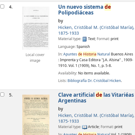
Un nuevo sistema
de
4.
Polipodiáceas
by
Hicken, Cristóbal M. (Cristóbal María)
,
1875-1933
Material type:
Text
; Format:
print
Language:
Spanish
In:
Apuntes
de
Historia
Natural
Buenos Aires
Local cover
: Imprenta y Casa Editora "J.A. Alsina" , 1909-
image
1910. Vol. 1 (1909), No. 1, p. 5-8.
Availability:
No items available.
Lists:
Bibliografía Dr. Cristóbal Hicken
.
Clave artificial
de
las Vitariéas
5.
Argentinas
by
Hicken, Cristóbal M. (Cristóbal María)
,
1875-1933
Material type:
Article
; Format:
print
In:
Apuntes
de
Historia
Natural
Vol. 1 (1909),