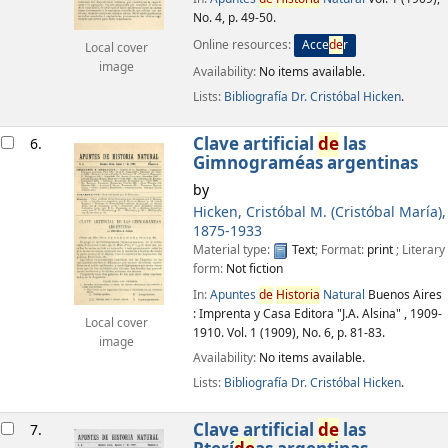
No. 4, p. 49-50.
Online resources:
Acce
de
r
Local cover
image
Availability:
No items available.
Lists:
Bibliografía Dr. Cristóbal Hicken
.
Clave artificial
de
las
6.
Gimnograméas argentinas
by
Hicken, Cristóbal M. (Cristóbal María)
,
1875-1933
Material type:
Text
; Format:
print
; Literary
form:
Not fiction
In:
Apuntes
de
Historia
Natural
Buenos Aires
: Imprenta y Casa Editora "J.A. Alsina" , 1909-
Local cover
1910. Vol. 1 (1909), No. 6, p. 81-83.
image
Availability:
No items available.
Lists:
Bibliografía Dr. Cristóbal Hicken
.
Clave artificial
de
las
7.