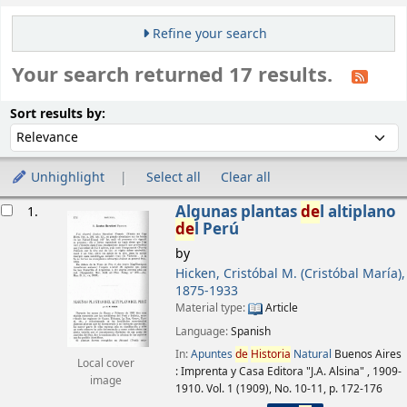
Refine your search
Your search returned 17 results.
Sort
Sort by:
Sort results by:
Unhighlight
Select all
Clear all
esults
Algunas plantas
de
l altiplano
1.
de
l Perú
by
Hicken, Cristóbal M. (Cristóbal María)
,
1875-1933
Material type:
Article
Language:
Spanish
In:
Apuntes
de
Historia
Natural
Buenos Aires
Local cover
: Imprenta y Casa Editora "J.A. Alsina" , 1909-
image
1910. Vol. 1 (1909), No. 10-11, p. 172-176