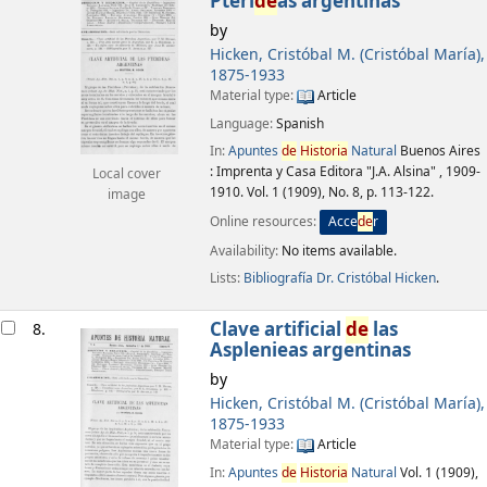
Pterí
de
as argentinas
by
Hicken, Cristóbal M. (Cristóbal María)
,
1875-1933
Material type:
Article
Language:
Spanish
In:
Apuntes
de
Historia
Natural
Buenos Aires
: Imprenta y Casa Editora "J.A. Alsina" , 1909-
Local cover
1910. Vol. 1 (1909), No. 8, p. 113-122.
image
Online resources:
Acce
de
r
Availability:
No items available.
Lists:
Bibliografía Dr. Cristóbal Hicken
.
Clave artificial
de
las
8.
Asplenieas argentinas
by
Hicken, Cristóbal M. (Cristóbal María)
,
1875-1933
Material type:
Article
In:
Apuntes
de
Historia
Natural
Vol. 1 (1909),