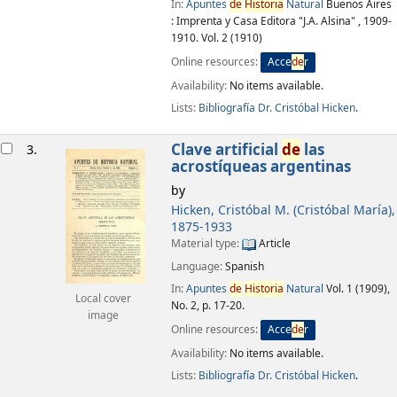
In:
Apuntes
de
Historia
Natural
Buenos Aires
: Imprenta y Casa Editora "J.A. Alsina" , 1909-
1910. Vol. 2 (1910)
Online resources:
Acce
de
r
Availability:
No items available.
Lists:
Bibliografía Dr. Cristóbal Hicken
.
Clave artificial
de
las
3.
acrostíqueas argentinas
by
Hicken, Cristóbal M. (Cristóbal María)
,
1875-1933
Material type:
Article
Language:
Spanish
In:
Apuntes
de
Historia
Natural
Vol. 1 (1909),
Local cover
No. 2, p. 17-20.
image
Online resources:
Acce
de
r
Availability:
No items available.
Lists:
Bibliografía Dr. Cristóbal Hicken
.