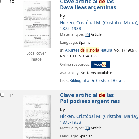
Clave artificial
de
las
10.
Davallieas argentinas
by
Hicken, Cristóbal M. (Cristóbal María)
,
1875-1933
Material type:
Article
Language:
Spanish
In:
Apuntes
de
Historia
Natural
Vol. 1 (1909),
Local cover
No. 10-11, p. 154-155.
image
Online resources:
Acce
de
r
Availability:
No items available.
Lists:
Bibliografía Dr. Cristóbal Hicken
.
Clave artificial
de
las
11.
Polipodieas argentinas
by
Hicken, Cristóbal M. (Cristóbal María)
,
1875-1933
Material type:
Article
Language:
Spanish